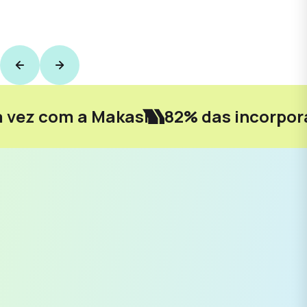
a vez com a Makasí.
82% das incorpor