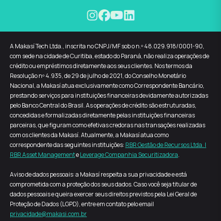
A Makasí Tech Ltda., inscrita no CNPJ/MF sob o n.º 48.029.918/0001-90,
com sede na cidade de Curitiba, estado do Paraná, não realiza operações de
crédito ou empréstimos diretamente aos seus clientes. Nos termos da
Resolução nº 4.935, de 29 de julho de 2021, do Conselho Monetário
Nacional, a Makasí atua exclusivamente como Correspondente Bancário,
prestando serviços para instituições financeiras devidamente autorizadas
pelo Banco Central do Brasil. As operações de crédito são estruturadas,
concedidas e formalizadas diretamente pelas instituições financeiras
parceiras, que figuram como efetivas credoras nas transações realizadas
com os clientes da Makasí. Atualmente, a Makasí atua como
correspondente das seguintes instituições:
RBR Gestão de Recursos Ltda. |
RBR Asset Management
e
Leverage Companhia Securitizadora
.
Aviso de dados pessoais: a Makasí respeita a sua privacidade e está
comprometida com a proteção dos seus dados. Caso você seja titular de
dados pessoais e queira exercer seus direitos previstos pela Lei Geral de
Proteção de Dados (LGPD), entre em contato pelo email
privacidade@makasi.com.br