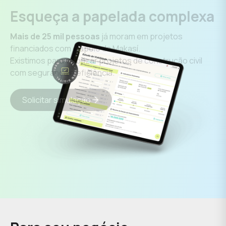
Esqueça a papelada complexa
Mais de 25 mil pessoas
já moram em projetos
financiados com o apoio da Makasí.
Existimos para viabilizar projetos de construção civil
com segurança e eficiência.
Solicitar simulação