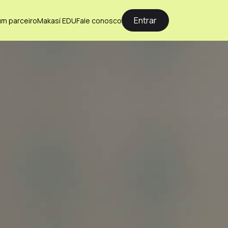
Entrar
um parceiro
Makasí EDU
Fale conosco